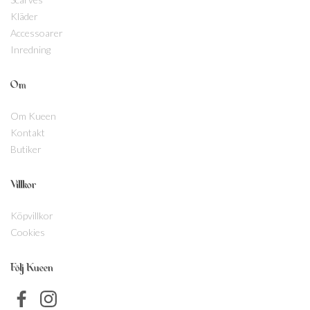
Kläder
Accessoarer
Inredning
Om
Om Kueen
Kontakt
Butiker
Villkor
Köpvillkor
Cookies
Följ Kueen