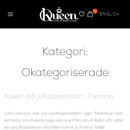
0
ENGLISH
Meny
FAVORITER
VARUKORG
Queen
Kategori:
Okategoriserade
Kueen på julklappslistan i Femina
Lotta Hansson, mat- och inredningsredaktör säger ”Mamma är värd
det bästa, som Kueens lyxiga sidenscarf Mercato di Rialto” och sätter
den på julklappslistan i decembernumret av Femina! Roligt!