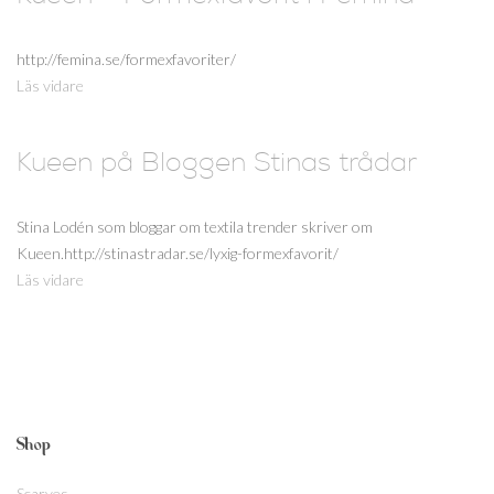
http://femina.se/formexfavoriter/
Läs vidare
Kueen på Bloggen Stinas trådar
Stina Lodén som bloggar om textila trender skriver om
Kueen.http://stinastradar.se/lyxig-formexfavorit/
Läs vidare
Shop
Scarves