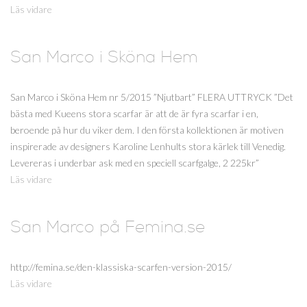
Läs vidare
San Marco i Sköna Hem
San Marco i Sköna Hem nr 5/2015 ”Njutbart” FLERA UTTRYCK ”Det
bästa med Kueens stora scarfar är att de är fyra scarfar i en,
beroende på hur du viker dem. I den första kollektionen är motiven
inspirerade av designers Karoline Lenhults stora kärlek till Venedig.
Levereras i underbar ask med en speciell scarfgalge, 2 225kr”
Läs vidare
San Marco på Femina.se
http://femina.se/den-klassiska-scarfen-version-2015/
Läs vidare