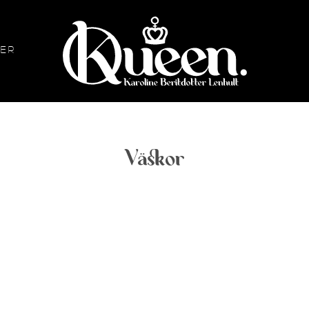
KER
Queen
KLÄDER
ACCESSO
Väskor
Kjolar
Obi Belt
Kimonos & Kaftaner
Väskor
5/32x32
180