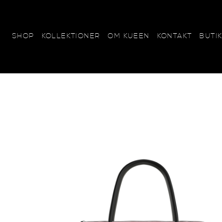
KOLLEKTIONER
OM KUEEN
KONTAKT
BUTI
SHOP
SCARVES
KUEEN+SYLWAN
Beautifully BIG - 120x120
Sweetly SMALL - 65x65
Marvelously MINI - 45x45
Perfectly POCKET - 25x2
Heavenly HUGE - 70x240
Lovely LONG - 15x185
Tiny THINS - 6x120
Wonderfully WOOL - 20x