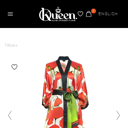
0
ENGLISH
Meny
FAVORITER
VARUKORG
Queen
Tillbaka
Växla om produkt är favorit