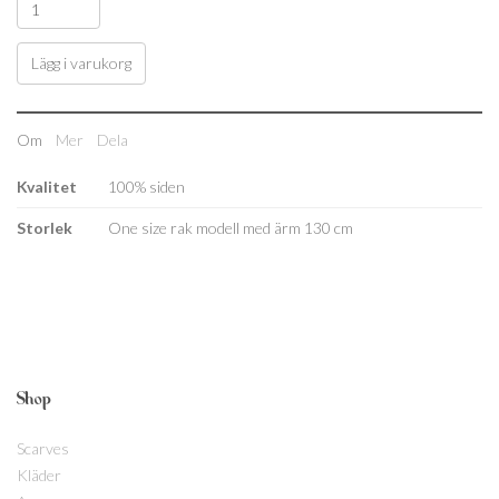
Lägg i varukorg
Om
Mer
Dela
Kvalitet
100% siden
Storlek
One size rak modell med ärm 130 cm
Shop
Scarves
Kläder