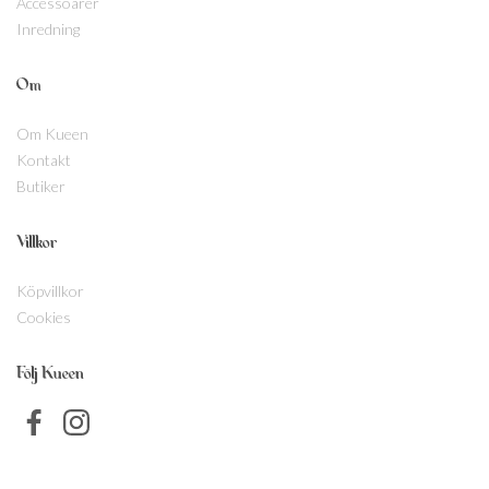
Accessoarer
Inredning
Om
Om Kueen
Kontakt
Butiker
Villkor
Köpvillkor
Cookies
Följ Kueen