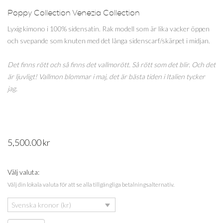
Poppy Collection Venezia Collection
Lyxig kimono i 100% sidensatin. Rak modell som är lika vacker öppen
och svepande som knuten med det långa sidenscarf/skärpet i midjan.
Det finns rött och så finns det vallmorött. Så rött som det blir. Och det
är ljuvligt!
Vallmon blommar i maj, det är bästa tiden i Italien tycker
jag.
5,500.00
kr
Välj valuta:
Välj din lokala valuta för att se alla tillgängliga betalningsalternativ.
Svenska kronor (kr)