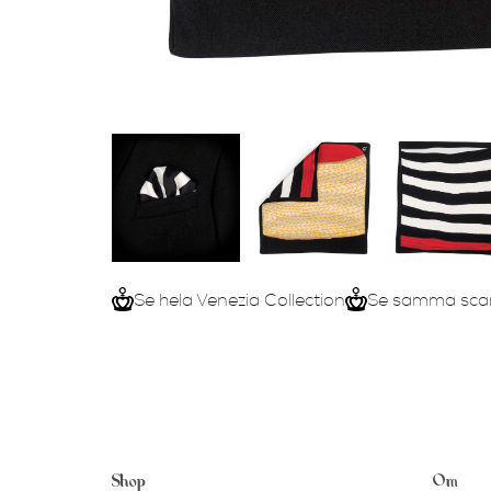
Se hela Venezia Collection
Se samma scar
Shop
Om