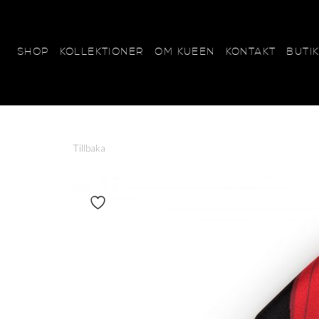
KOLLEKTIONER
OM KUEEN
KONTAKT
BUTI
SHOP
SCARVES
KUEEN+SYLWAN
Tillbaka
Beautifully BIG - 120x120
Sweetly SMALL - 65x65
Marvelously MINI - 45x45
Perfectly POCKET - 25x2
Växla om produkt är favorit
Heavenly HUGE - 70x240
Lovely LONG - 15x185
Tiny THINS - 6x120
Wonderfully WOOL - 20x