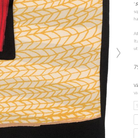
”
S
sq
ha
Al
It
ut
7
Vä
Väl