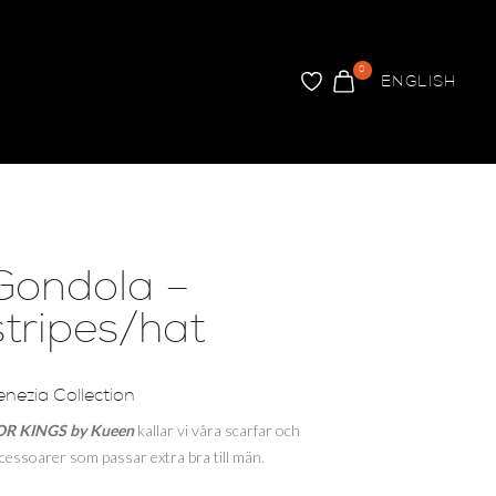
0
ENGLISH
FAVORITER
VARUKORG
ARER
INREDNING
Brickor
Tapet
Gondola –
stripes/hat
enezia Collection
OR KINGS
by Kueen
kallar vi våra scarfar och
cessoarer som passar extra bra till män.