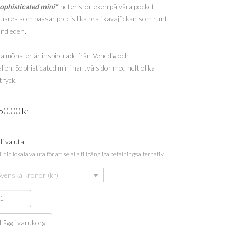
ophisticated mini”
heter storleken på våra pocket
uares som passar precis lika bra i kavajfickan som runt
ndleden.
la mönster är inspirerade från Venedig och
alien. Sophisticated mini har två sidor med helt olika
tryck.
50.00
kr
lj valuta:
j din lokala valuta för att se alla tillgängliga betalningsalternativ.
Svenska kronor (kr)
Lägg i varukorg