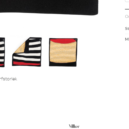
O
S
M
fstorlek
Villkor