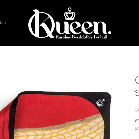
KER
Queen
KLÄDER
ACCESSO
Kjolar
Obi Belt
Kimonos & Kaftaner
Väskor
5/32x32
V
F
180
ac