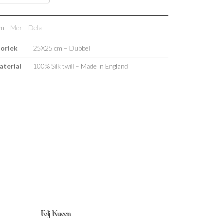
m
Mer
Dela
torlek
25X25 cm – Dubbel
aterial
100% Silk twill – Made in England
Följ Kueen