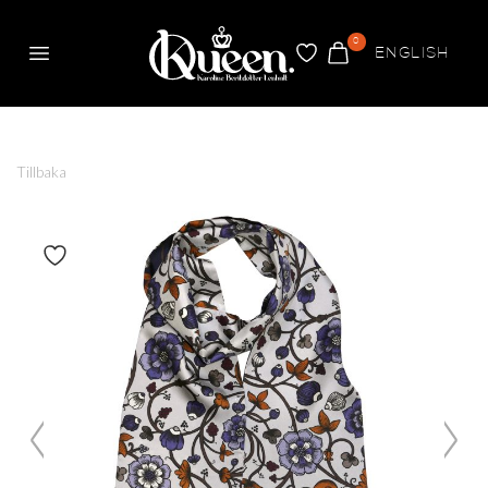
0
ENGLISH
Meny
FAVORITER
VARUKORG
Queen
Tillbaka
Växla om produkt är favorit