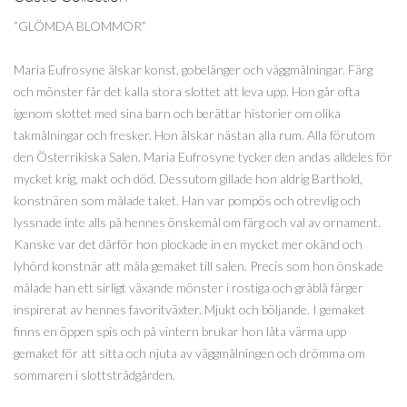
”GLÖMDA BLOMMOR”
Maria Eufrosyne älskar konst, gobelänger och väggmålningar. Färg
och mönster får det kalla stora slottet att leva upp. Hon går ofta
igenom slottet med sina barn och berättar historier om olika
takmålningar och fresker. Hon älskar nästan alla rum. Alla förutom
den Österrikiska Salen. Maria Eufrosyne tycker den andas alldeles för
mycket krig, makt och död. Dessutom gillade hon aldrig Barthold,
konstnären som målade taket. Han var pompös och otrevlig och
lyssnade inte alls på hennes önskemål om färg och val av ornament.
Kanske var det därför hon plockade in en mycket mer okänd och
lyhörd konstnär att måla gemaket till salen. Precis som hon önskade
målade han ett sirligt växande mönster i rostiga och gråblå färger
inspirerat av hennes favoritväxter. Mjukt och böljande. I gemaket
finns en öppen spis och på vintern brukar hon låta värma upp
gemaket för att sitta och njuta av väggmålningen och drömma om
sommaren i slottsträdgården.