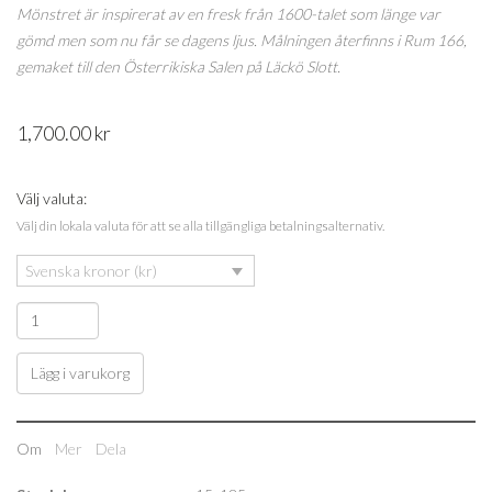
Mönstret är inspirerat av en fresk från 1600-talet som länge var
gömd men som nu får se dagens ljus. Målningen återfinns i Rum 166,
gemaket till den Österrikiska Salen på Läckö Slott.
1,700.00
kr
Välj valuta:
Välj din lokala valuta för att se alla tillgängliga betalningsalternativ.
Svenska kronor (kr)
Lägg i varukorg
Om
Mer
Dela