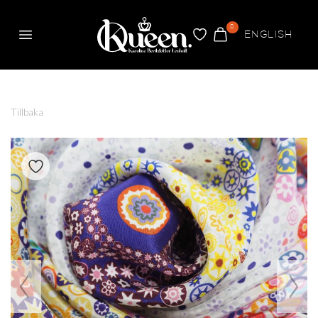
0
ENGLISH
Meny
FAVORITER
VARUKORG
Queen
Tillbaka
Växla om produkt är favorit