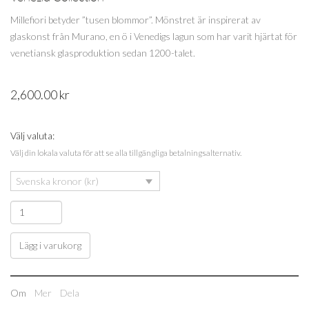
Millefiori betyder ”tusen blommor”. Mönstret är inspirerat av
glaskonst från Murano, en ö i Venedigs lagun som har varit hjärtat för
venetiansk glasproduktion sedan 1200-talet.
2,600.00
kr
Välj valuta:
Välj din lokala valuta för att se alla tillgängliga betalningsalternativ.
Svenska kronor (kr)
Lägg i varukorg
Om
Mer
Dela