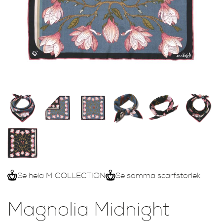
Se hela M COLLECTION
Se samma scarfstorlek
Magnolia Midnight