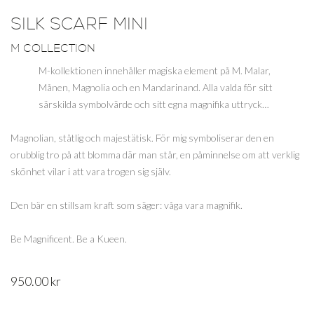
SILK SCARF MINI
M COLLECTION
M-kollektionen innehåller magiska element på M. Malar,
Månen, Magnolia och en Mandarinand. Alla valda för sitt
särskilda symbolvärde och sitt egna magnifika uttryck…
Magnolian, ståtlig och majestätisk. För mig symboliserar den en
orubblig tro på att blomma där man står, en påminnelse om att verklig
skönhet vilar i att vara trogen sig själv.
Den bär en stillsam kraft som säger: våga vara magnifik.
Be Magnificent. Be a Kueen.
950.00
kr