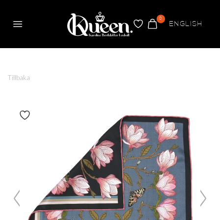
0
ENGLISH
Meny
FAVORITER
VARUKORG
Queen
Tillbaka
Växla om produkt är favorit