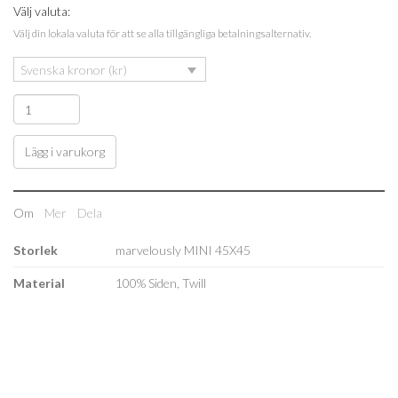
Välj valuta:
Välj din lokala valuta för att se alla tillgängliga betalningsalternativ.
Svenska kronor (kr)
Lägg i varukorg
Om
Mer
Dela
Storlek
marvelously MINI 45X45
Material
100% Siden, Twill