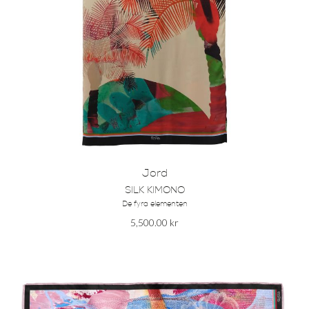
Jord
SILK KIMONO
De fyra elementen
5,500.00
kr