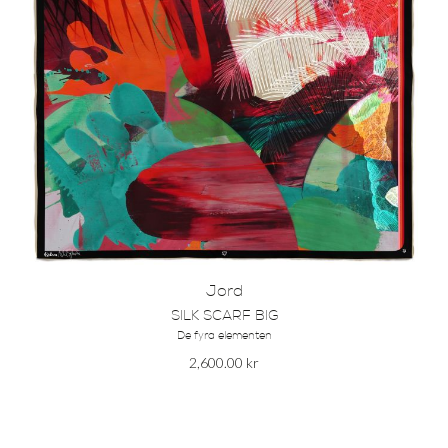
Jord
SILK SCARF BIG
De fyra elementen
2,600.00
kr