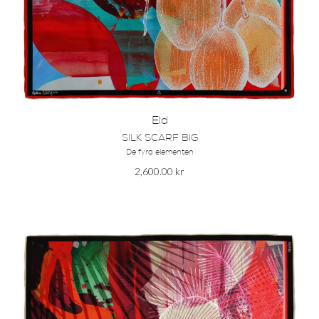
Eld
SILK SCARF BIG
De fyra elementen
2,600.00
kr