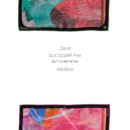
Jord
SILK SCARF MINI
De fyra elementen
950.00
kr