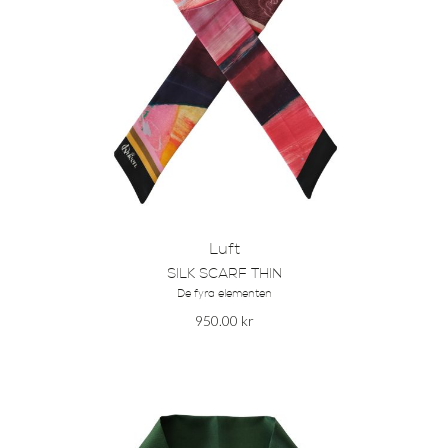
Luft
SILK SCARF THIN
De fyra elementen
950.00
kr