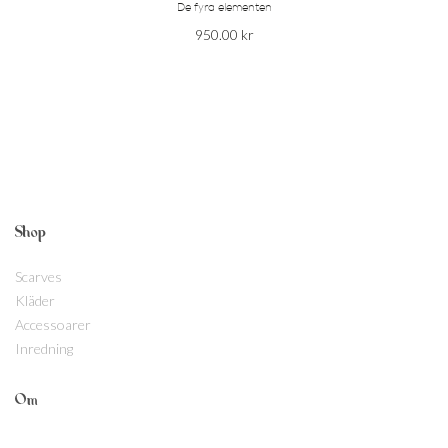
De fyra elementen
950.00
kr
Shop
Scarves
Kläder
Accessoarer
Inredning
Om
Om Kueen