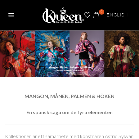
0
ENGLISH
Meny
FAVORITER
VARUKORG
Queen
MANGON, MÅNEN, PALMEN & HÖKEN
De fyra elementen
En spansk saga om de fyra elementen
Kollektionen är ett samarbete med konstnären Astrid Sylwan.