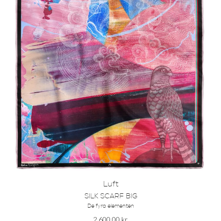
Luft
SILK SCARF BIG
De fyra elementen
2,600.00
kr