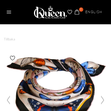
0
ENGLISH
Meny
FAVORITER
VARUKORG
Queen
Tillbaka
Växla om produkt är favorit