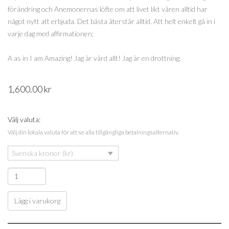
förändring och Anemonernas löfte om att livet likt våren alltid har
något nytt att erbjuda. Det bästa återstår alltid. Att helt enkelt gå in i
varje dag med affirmationen;
A as in I am Amazing! Jag är värd allt! Jag är en drottning.
1,600.00
kr
Välj valuta:
Välj din lokala valuta för att se alla tillgängliga betalningsalternativ.
Svenska kronor (kr)
Lägg i varukorg