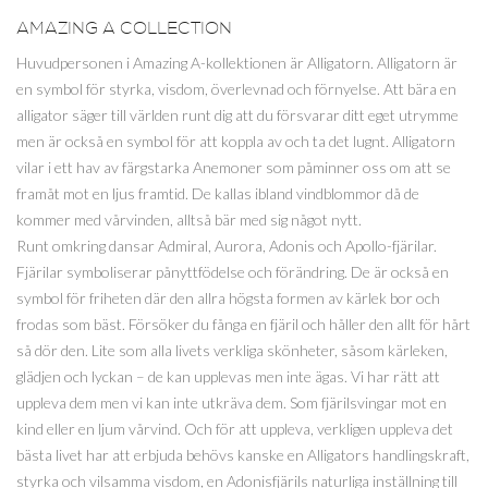
AMAZING A COLLECTION
Huvudpersonen i Amazing A-kollektionen är Alligatorn. Alligatorn är
en symbol för styrka, visdom, överlevnad och förnyelse. Att bära en
alligator säger till världen runt dig att du försvarar ditt eget utrymme
men är också en symbol för att koppla av och ta det lugnt. Alligatorn
vilar i ett hav av färgstarka Anemoner som påminner oss om att se
framåt mot en ljus framtid. De kallas ibland vindblommor då de
kommer med vårvinden, alltså bär med sig något nytt.
Runt omkring dansar Admiral, Aurora, Adonis och Apollo-fjärilar.
Fjärilar symboliserar pånyttfödelse och förändring. De är också en
symbol för friheten där den allra högsta formen av kärlek bor och
frodas som bäst. Försöker du fånga en fjäril och håller den allt för hårt
så dör den. Lite som alla livets verkliga skönheter, såsom kärleken,
glädjen och lyckan – de kan upplevas men inte ägas. Vi har rätt att
uppleva dem men vi kan inte utkräva dem. Som fjärilsvingar mot en
kind eller en ljum vårvind. Och för att uppleva, verkligen uppleva det
bästa livet har att erbjuda behövs kanske en Alligators handlingskraft,
styrka och vilsamma visdom, en Adonisfjärils naturliga inställning till