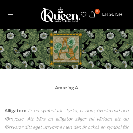
0
ENGLISH
Meny
FAVORITER
VARUKORG
Queen
Amazing A
AMAZING A COLLECTION
Alligatorn
är en symbol för styrka, visdom, överlevnad och
förnyelse. Att bära en alligator säger till världen att du
försvarar ditt eget utrymme men den är också en symbol för