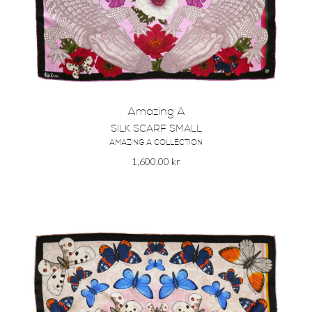
Amazing A
SILK SCARF SMALL
AMAZING A COLLECTION
1,600.00
kr