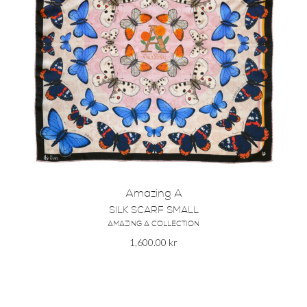
Amazing A
SILK SCARF SMALL
AMAZING A COLLECTION
1,600.00
kr