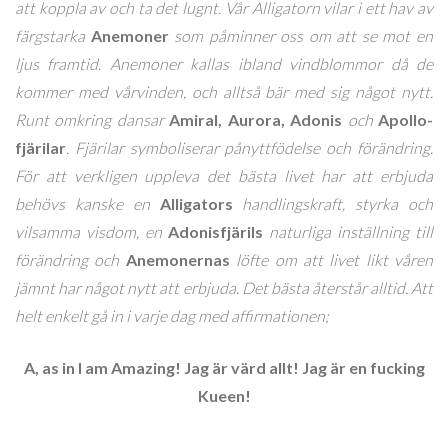
att koppla av och ta det lugnt. Vår Alligatorn vilar i ett hav av
färgstarka
Anemoner
som påminner oss om att se mot en
ljus framtid. Anemoner kallas ibland vindblommor då de
kommer med vårvinden,
och alltså bär med sig något nytt.
Runt omkring dansar
Amiral, Aurora, Adonis
och
Apollo-
fjärilar
. Fjärilar symboliserar pånyttfödelse och förändring.
För att verkligen uppleva det bästa livet har att erbjuda
behövs kanske en
Alligators
handlingskraft, styrka och
vilsamma visdom, en
Adonisfjärils
naturliga inställning till
förändring och
Anemonernas
löfte om att livet likt våren
jämnt har något nytt att erbjuda. Det bästa återstår alltid. Att
helt enkelt gå in i varje dag med affirmationen;
A, as in I am Amazing!
Jag är värd allt!
Jag är en fucking
Kueen!