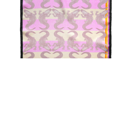
Amazing A
SILK SCARF MINI
AMAZING A COLLECTION
950.00
kr