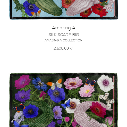
Amazing A
SILK SCARF BIG
AMAZING A COLLECTION
2,600.00
kr