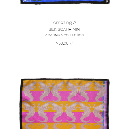
Amazing A
SILK SCARF MINI
AMAZING A COLLECTION
950.00
kr